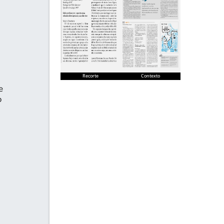
Recorte
Contexto
e
o