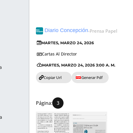
Diario Concepción
Página:
-
Prensa Papel
3
MARTES, MARZO 24, 2026
Cartas Al Director
MARTES, MARZO 24, 2026 3:00 A. M.
a
Copiar Url
Generar Pdf
Página:
3
a