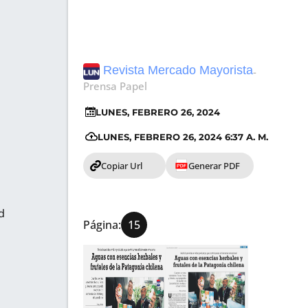
Revista Mercado Mayorista
Página:
-
Prensa Papel
15
LUNES, FEBRERO 26, 2024
LUNES, FEBRERO 26, 2024 6:37 A. M.
Copiar Url
Generar PDF
d
Página:
15